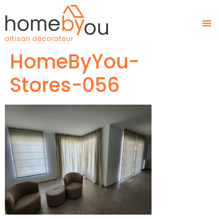
HomeByYou-
Stores-056