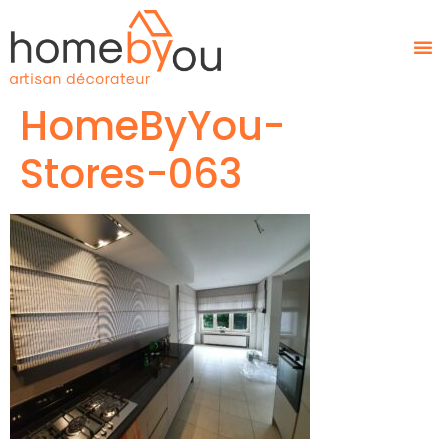
HomeByYou-
Stores-063