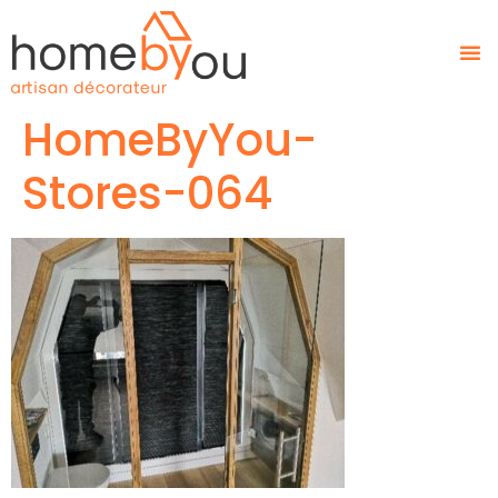
HomeByYou-
Stores-064