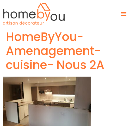
HomeByYou-
Amenagement-
cuisine- Nous 2A