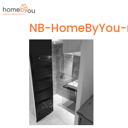
NB-HomeByYou-r