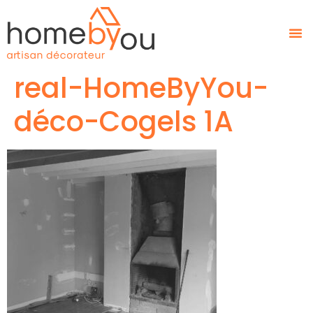
real-HomeByYou-
déco-Cogels 1A